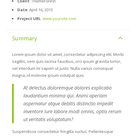
Client
: ThemeForest
Date
: April 16, 2013
Project URL
:
www.yoursite.com
Summary
Lorem ipsum dolor sit amet, consectetur adipiscing elit. Morbi
sagittis, sem quis lacinia faucibus, orci ipsum gravida tortor,
vel interdum mi sapien ut justo. Nulla varius consequat
magna, id molestie ipsum volutpat quis.
At delectus doloremque dolores explicabo
laudantium minima qui. Animi aperiam
aspernatur atque debitis distinctio impedit
inventore iure labore modi omnis, optio rerum
ut veritatis voluptatum?
Suspendisse consectetur fringilla suctus. Pellentesque