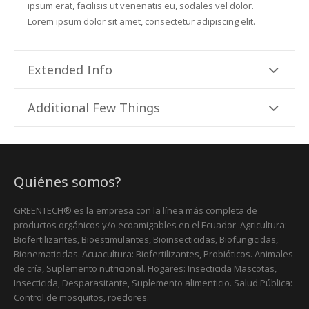
ipsum erat, facilisis ut venenatis eu, sodales vel dolor.
Lorem ipsum dolor sit amet, consectetur adipiscing elit.
Extended Info
Additional Few Things
Quiénes somos?
GREENTECH® es la empresa con la línea más completa de
productos orgánicos y/o ecoamigables en el Ecuador. Agricultura:
Biofertilizantes, Bioestimulantes, Bioinsecticidas, Biofungicidas,
Bionematicidas. Acuacultura: Biofertilizantes, Probióticos. Animales
de cría, Suplemento nutricional. Hogares: Insecticida Mascotas,
Insecticida, Desparasitante, Suplemento alimenticio. Salud Pública:
Control de mosquitos, roedores.