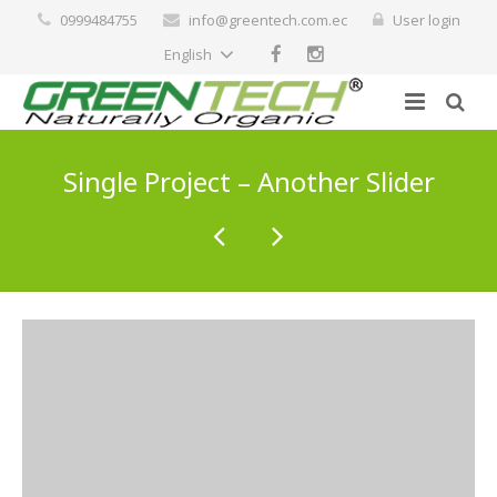
0999484755
info@greentech.com.ec
User login
English
Productos
Single Project – Another Slider
Servicios
Jardinería
Bionematicida
Mascotas
Biopesticidas
Salud Humana
Suplementos Nutricionales