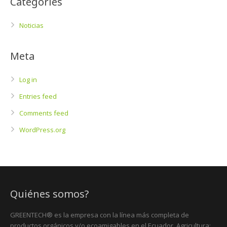
Categories
Noticias
Meta
Log in
Entries feed
Comments feed
WordPress.org
Quiénes somos?
GREENTECH® es la empresa con la línea más completa de
productos orgánicos y/o ecoamigables en el Ecuador. Agricultura: