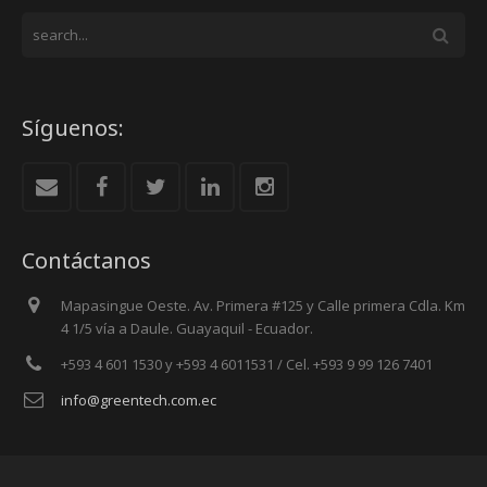
Síguenos:
Contáctanos
Mapasingue Oeste. Av. Primera #125 y Calle primera Cdla. Km
4 1/5 vía a Daule. Guayaquil - Ecuador.
+593 4 601 1530 y +593 4 6011531 / Cel. +593 9 99 126 7401
info@greentech.com.ec